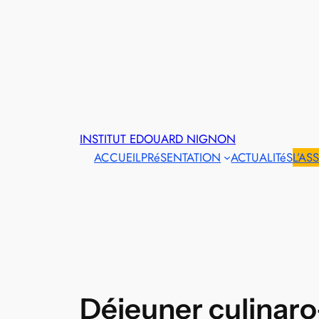
INSTITUT EDOUARD NIGNON
ACCUEIL
PRéSENTATION
ACTUALITéS
L’AS
Déjeuner culinaro