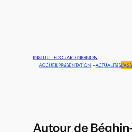
INSTITUT EDOUARD NIGNON
ACCUEIL
PRéSENTATION
ACTUALITéS
L’AS
Autour de Béghin