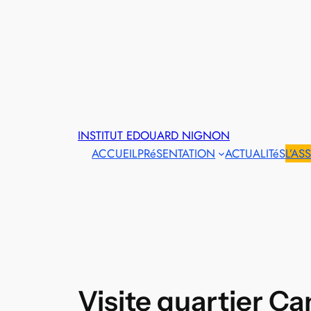
INSTITUT EDOUARD NIGNON
ACCUEIL
PRéSENTATION
ACTUALITéS
L’AS
Visite quartier C