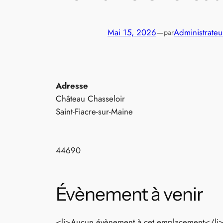
Mai 15, 2026
—
Administrateu
par
Adresse
Château Chasseloir
Saint-Fiacre-sur-Maine
44690
Évènement à venir
<li>Aucun évènement à cet emplacement</li